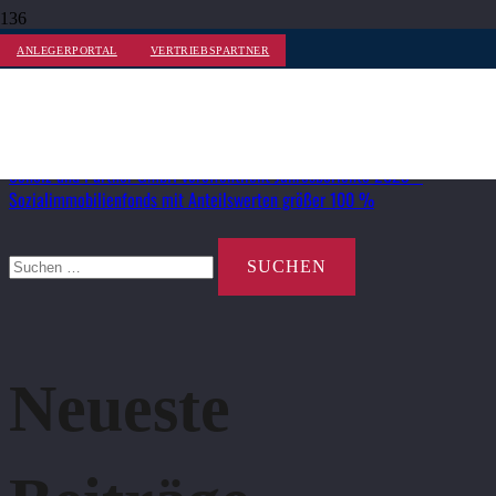
Monat:
ANLEGERPORTAL
September 2024
VERTRIEBSPARTNER
Scholz und Partner GmbH veröffentlicht Jahresberichte 2023 –
Sozialimmobilienfonds mit Anteilswerten größer 100 %
Suchen
nach:
Neueste