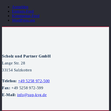
Anmelden
Eintrags-Feed
Kommentar-Feed
WordPress.org
Scholz und Partner GmbH
Lange Str. 28
33154 Salzkotten
Telefon:
+49 5258 972-500
Fax:
+49 5258 972-599
E-Mail:
info@sup-kvg.de