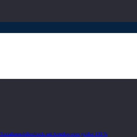
rderungen aufrecht
 Sozialimmobilienfonds mit Anteilswerten größer 100 %