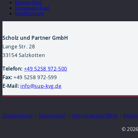
Eintrags-Feed
Kommentar-Feed
WordPress.org
Scholz und Partner GmbH
Lange Str. 28
33154 Salzkotten
Telefon:
+49 5258 972-500
Fax:
+49 5258 972-599
E-Mail:
info@sup-kvg.de
Datenschutz
|
Impressum
|
Interessenkonflikte
|
Besc
© 2026