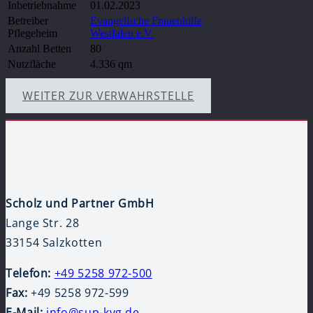
Inbetriebnahme
01.02.2023
Betreiber
Evangelische Frauenhilfe
Pflegeheim
Westfalen e.V.
Anzahl Betten
80
Nutzfläche
4.336 qm
WEITER ZUR VERWAHRSTELLE
Scholz und Partner GmbH
Lange Str. 28
33154 Salzkotten
Telefon:
+49 5258 972-500
Fax:
+49 5258 972-599
E-Mail:
info@sup-kvg.de