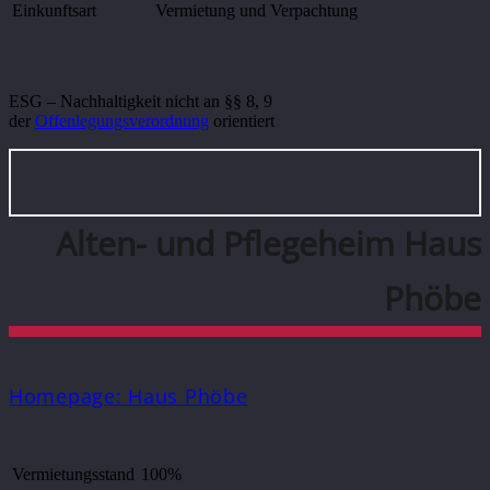
Einkunftsart
Vermietung und Verpachtung
ESG – Nachhaltigkeit nicht an §§ 8, 9
der
Offenlegungsverordnung
orientiert
Alten- und Pflegeheim Haus
Phöbe
Homepage: Haus Phöbe
Vermietungsstand
100%