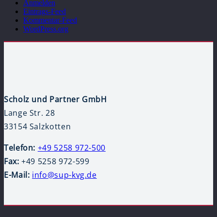
Anmelden
Eintrags-Feed
Kommentar-Feed
WordPress.org
Scholz und Partner GmbH
Lange Str. 28
33154 Salzkotten
Telefon:
+49 5258 972-500
Fax:
+49 5258 972-599
E-Mail:
info@sup-kvg.de