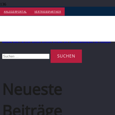
ANLEGERPORTAL
VERTRIEBSPARTNER
Monat:
Januar 2021
Scholz und Partner GmbH erhöht erneut die Ausschüttungen für Anleger
Suchen
nach:
Neueste
Beiträge