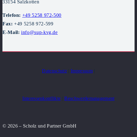
33154 Salzkotten
Telefon:
+49 5258 972-500
Fax:
+49 5258 972-599
E-Mail:
info@sup-kvg.de
Datenschutz
|
Impressum
|
Interessenkonflikte
|
Beschwerdemanagement
© 2026 – Scholz und Partner GmbH