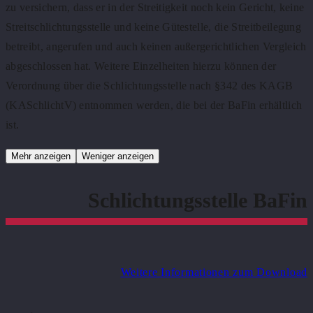
zu versichern, dass er in der Streitigkeit noch kein Gericht, keine
Streitschlichtungsstelle und keine Gütestelle, die Streitbeilegung
betreibt, angerufen und auch keinen außergerichtlichen Vergleich
abgeschlossen hat. Weitere Einzelheiten hierzu können der
Verordnung über die Schlichtungsstelle nach §342 des KAGB
(KASchlichtV) entnommen werden, die bei der BaFin erhältlich
ist.
Mehr anzeigen
Weniger anzeigen
Schlichtungsstelle BaFin
Weitere Informationen zum Download