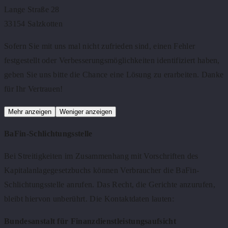
Lange Straße 28
33154 Salzkotten
Sofern Sie mit uns mal nicht zufrieden sind, einen Fehler
festgestellt oder Verbesserungsmöglichkeiten identifiziert haben,
geben Sie uns bitte die Chance eine Lösung zu erarbeiten. Danke
für Ihr Vertrauen!
Mehr anzeigen
Weniger anzeigen
BaFin-Schlichtungsstelle
Bei Streitigkeiten im Zusammenhang mit Vorschriften des
Kapitalanlagegesetzbuchs können Verbraucher die BaFin-
Schlichtungsstelle anrufen. Das Recht, die Gerichte anzurufen,
bleibt hiervon unberührt. Die Kontaktdaten lauten:
Bundesanstalt für Finanzdienstleistungsaufsicht