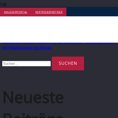
ANLEGERPORTAL
VERTRIEBSPARTNER
Monat:
Dezember 2022
Westfälische Sozialimmobilien AIF Bad Driburg von Scholz und Partner
mit Vollplatzierung geschlossen
Suchen
nach:
Neueste