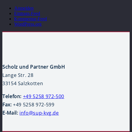
Anmelden
Eintrags-Feed
Kommentar-Feed
WordPress.org
Scholz und Partner GmbH
Lange Str. 28
33154 Salzkotten
Telefon:
+49 5258 972-500
Fax:
+49 5258 972-599
E-Mail:
info@sup-kvg.de