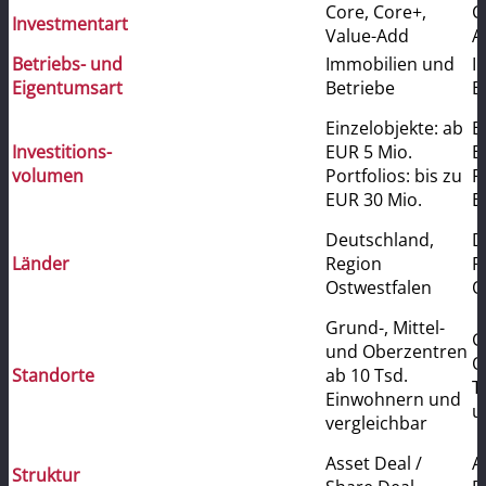
Core, Core+,
C
Investmentart
Value-Add
A
Betriebs- und
Immobilien und
I
Eigentumsart
Betriebe
B
Einzelobjekte: ab
E
Investitions-
EUR 5 Mio.
E
volumen
Portfolios: bis zu
P
EUR 30 Mio.
E
Deutschland,
D
Länder
Region
R
Ostwestfalen
O
Grund-, Mittel-
G
und Oberzentren
O
Standorte
ab 10 Tsd.
T
Einwohnern und
u
vergleichbar
Asset Deal /
A
Struktur