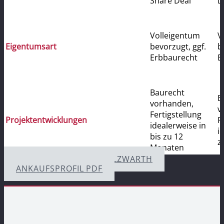
Share Deal
D
Volleigentum
V
Eigentumsart
bevorzugt, ggf.
b
Erbbaurecht
E
Baurecht
B
vorhanden,
v
Fertigstellung
Projektentwicklungen
F
idealerweise in
i
bis zu 12
z
Monaten
KONTAKT ANDREAS HOLZWARTH
ANKAUFSPROFIL PDF