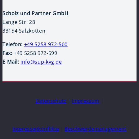
Scholz und Partner GmbH
Lange Str. 28
33154 Salzkotten
Telefon:
+49 5258 972-500
Fax:
+49 5258 972-599
E-Mail:
info@sup-kvg.de
Datenschutz
|
Impressum
|
Interessenkonflikte
|
Beschwerdemanagement