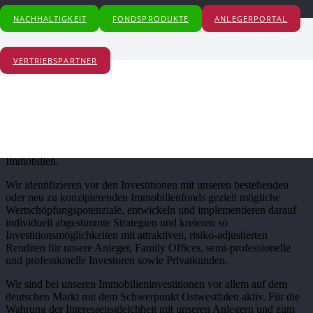
NACHHALTIGKEIT
FONDSPRODUKTE
ANLEGERPORTAL
Ankaufsprofil
Ankaufsprofil
VERTRIEBSPARTNER
Die Scholz und Partner GmbH mit Sitz im Landkreis Paderborn ist
ein integrierter Fonds- und Asset Manager speziell für Immobilien
mit der Nutzungsart Health Care, aber auch andere sozial orientierte
Objekttypen wie z.B. Wohn-, Gewerbe- und gemischt genutzte
Immobilien.
Wir identifizieren vor den Investitionen mit unseren bestehenden
oder neu zu konzipierenden Immobilienfonds gezielt mögliche
Wertschöpfungspotenziale, entwickeln und implementieren darauf
individuell abgestimmte Strategien und kreieren so
Investitionsmöglichkeiten mit attraktiven, risiko-adjustierten
Renditen für unsere Anleger, Family Offices, semi-professionelle
und professionelle Investoren sowie Privatkunden.
Wir sind bei unseren Immobilieninvestitionen vor allem auf dem
deutschen Markt mit dem Schwerpunkt Ostwestfalen aktiv. Für die
Wahrung der Interessensgleichheit mit unseren Anlegern und zum