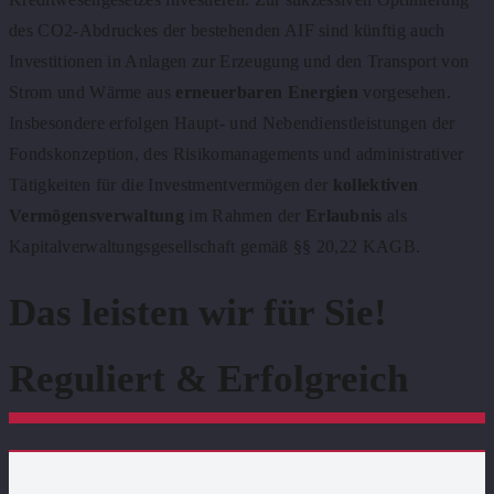
des CO2-Abdruckes der bestehenden AIF sind künftig auch
Investitionen in Anlagen zur Erzeugung und den Transport von
Strom und Wärme aus
erneuerbaren Energien
vorgesehen.
Insbesondere erfolgen Haupt- und Nebendienstleistungen der
Fondskonzeption, des Risikomanagements und administrativer
Tätigkeiten für die Investmentvermögen der
kollektiven
Vermögensverwaltung
im Rahmen der
Erlaubnis
als
Kapitalverwaltungsgesellschaft gemäß §§ 20,22 KAGB.
Das leisten wir für Sie!
Reguliert & Erfolgreich