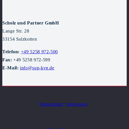
Scholz und Partner GmbH
Lange Str. 28
33154 Salzkotten
Telefon:
+49 5258 972-500
Fax:
+49 5258 972-599
E-Mail:
info@sup-kvg.de
Datenschutz
|
Impressum
|