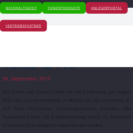
Start
NACHHALTIGKEIT
FONDSPRODUKTE
ANLEGERPORTAL
2019
Scholz und Partner GmbH erwirbt Gewerbeimmobilie in
VERTRIEBSPARTNER
Münster für P-AIF
Scholz und Partner GmbH
erwirbt Gewerbeimmobilie in
Münster für P-AIF
30. September 2019
Die Scholz und Partner GmbH hat mit Kaufvertrag aus August
2019 eine Gewerbeimmobilie in Münster für den verwalteten P-
AIF Erste Westfälische Zinshausgesellschaft erworben. Die
Transaktion konnte mit Kaufpreiszahlung bereits im September
in kürzester Zeit erfolgreich abgeschlossen werden.