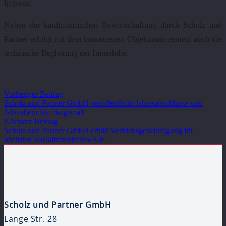
Iggesen.
Neben der kaufmännischen Bewirtschaftung durch Scholz und
Partner erfolgt mit dem hauseigenen Objektmanagement auch die
technische Begleitung der Immobilie.
Vorheriger Beitrag
Scholz und Partner GmbH veröffentlicht Jahresabschlüsse und
Jahresberichte fristgemäß
Nächster Beitrag
Scholz und Partner GmbH erhält Vertriebsgenehmigung für
nächsten Sozialimmobilien-AIF
Scholz und Partner GmbH
Lange Str. 28