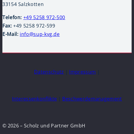
33154 Salzkotten
Telefon:
+49 5258 972-500
Fax:
+49 5258 972-599
E-Mail:
info@sup-kvg.de
Datenschutz
|
Impressum
|
Interessenkonflikte
|
Beschwerdemanagement
© 2026 – Scholz und Partner GmbH