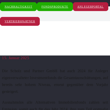
Start
NACHHALTIGKEIT
FONDSPRODUKTE
ANLEGERPORTAL
2025
Scholz und Partner erhöht Ausschüttungen für Anleger
VERTRIEBSPARTNER
Scholz und Partner erhöht
Ausschüttungen für Anleger
15. Januar 2025
Die Scholz und Partner GmbH hat auch 2024 für Anleger
eigenverwalteter Investmentfonds die Gesamtausschüttungen, auf
bereits sehr hohem Niveau, erneut gegenüber dem Vorjahr
gesteigert.
Ausnahmslos alle Alternativen Immobilienfonds zahlen seit
Emission, somit auch für das Jahr 2024, ihre zum Teil erstmalig