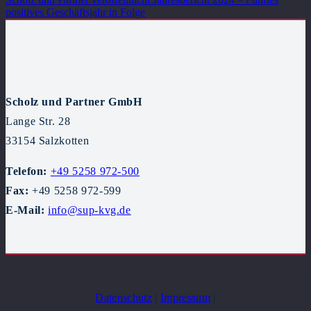
positives Geschäftsjahr in Folge
Scholz und Partner GmbH
Lange Str. 28
33154 Salzkotten
Telefon:
+49 5258 972-500
Fax:
+49 5258 972-599
E-Mail:
info@sup-kvg.de
Datenschutz
|
Impressum
|