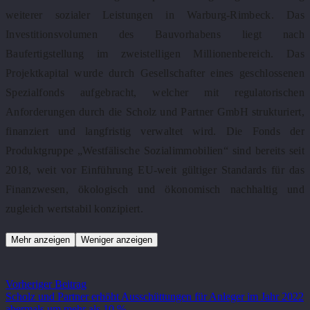
weiterer sozialer Leistungen in Warburg-Rimbeck. Das
Investitionsvolumen des Bauvorhabens liegt nach
Baufertigstellung im zweistelligen Millionenbereich. Das
Projektkapital wurde durch Gesellschafter eines geschlossenen
Spezialfonds aufgebracht, welcher mit regulatorischen
Anforderungen durch die Scholz und Partner GmbH strukturiert,
finanziert und langfristig verwaltet wird. Die Fonds der
Produktgruppe „Westfälische Sozialimmobilien“ sind bereits seit
2018, weit vor Einführung EU-weit gültiger Standards für das
Finanzwesen, ökologisch und ökonomisch nachhaltig und
zugleich wertstabil konzipiert.
Mehr anzeigen
Weniger anzeigen
Vorheriger Beitrag
Scholz und Partner erhöht Ausschüttungen für Anleger im Jahr 2022
abermals um mehr als 10 %