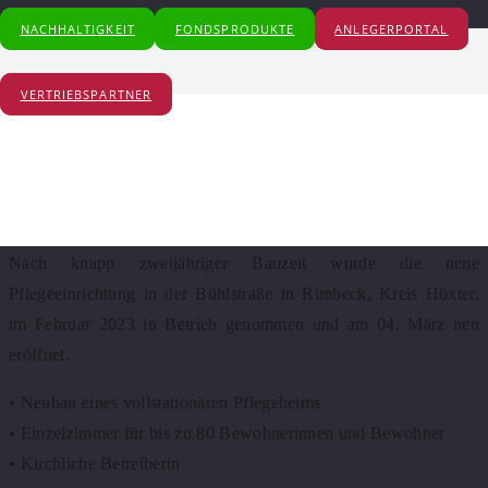
Start
NACHHALTIGKEIT
FONDSPRODUKTE
ANLEGERPORTAL
2023
Eröffnung des neuen Haus Phöbe in Warburg-Rimbeck
VERTRIEBSPARTNER
Eröffnung des neuen Haus
Phöbe in Warburg-Rimbeck
06. März 2023
Nach knapp zweijähriger Bauzeit wurde die neue
Pflegeeinrichtung in der Bühlstraße in Rimbeck, Kreis Höxter,
im Februar 2023 in Betrieb genommen und am 04. März neu
eröffnet.
• Neubau eines vollstationären Pflegeheims
• Einzelzimmer für bis zu 80 Bewohnerinnen und Bewohner
• Kirchliche Betreiberin