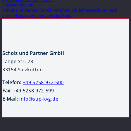
Nächster Beitrag
Scholz und Partner GmbH veröffentlicht Jahresabschluss nach
abermals erfolgreichem Geschäftsjahr
Scholz und Partner GmbH
Lange Str. 28
33154 Salzkotten
Telefon:
+49 5258 972-500
Fax:
+49 5258 972-599
E-Mail:
info@sup-kvg.de