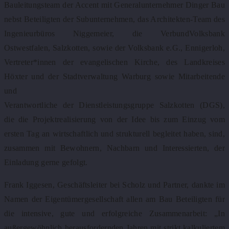
Bauleitungsteam der Accent mit Generalunternehmer Dinger Bau
nebst Beteiligten der Subunternehmen, das Architekten-Team des
Ingenieurbüros Niggemeier, die VerbundVolksbank
Ostwestfalen, Salzkotten, sowie der Volksbank e.G., Ennigerloh,
Vertreter*innen der evangelischen Kirche, des Landkreises
Höxter und der Stadtverwaltung Warburg sowie Mitarbeitende
und
Verantwortliche der Dienstleistungsgruppe Salzkotten (DGS),
die die Projektrealisierung von der Idee bis zum Einzug vom
ersten Tag an wirtschaftlich und strukturell begleitet haben, sind,
zusammen mit Bewohnern, Nachbarn und Interessierten, der
Einladung gerne gefolgt.
Frank Iggesen, Geschäftsleiter bei Scholz und Partner, dankte im
Namen der Eigentümergesellschaft allen am Bau Beteiligten für
die intensive, gute und erfolgreiche Zusammenarbeit: „In
außergewöhnlich herausfordernden Jahren mit strikt kalkuliertem