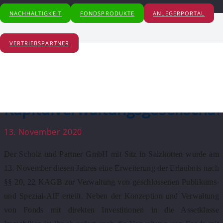
Start
NACHHALTIGKEIT
FONDSPRODUKTE
ANLEGERPORTAL
2020
Scholz und Partner erhält Erweiterung der Erlaubnis als
VERTRIEBSPARTNER
Kapitalverwaltungsgesellschaft
Scholz und Partner erhält
Erweiterung der Erlaubnis als
Kapitalverwaltungsgesellschaf
13. November 2020
Der Scholz und Partner GmbH mit Sitz in Salzkotten wurde am
13. November diesen Jahres eine Erweiterung der Erlaubnis nach
§§ 20, 22 KAGB zur Verwaltung von geschlossenen Publikums­
und Spezial-AIF erteilt. Neben der Konzeption und Verwaltung
von Fonds mit direkten Investitionen in die Assetklasse