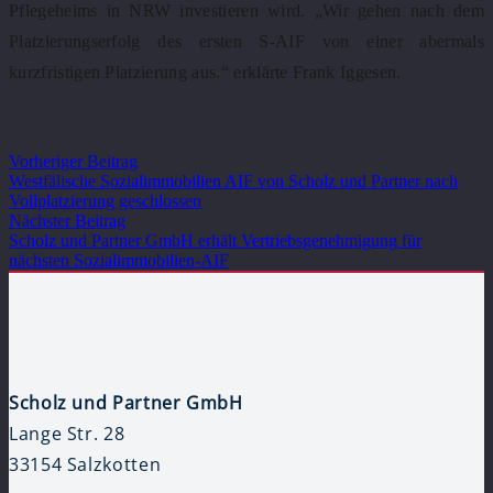
Pflegeheims in NRW investieren wird. „Wir gehen nach dem
Platzierungserfolg des ersten S-AIF von einer abermals
kurzfristigen Platzierung aus.“ erklärte Frank Iggesen.
Vorheriger Beitrag
Westfälische Sozialimmobilien AIF von Scholz und Partner nach
Vollplatzierung geschlossen
Nächster Beitrag
Scholz und Partner GmbH erhält Vertriebsgenehmigung für
nächsten Sozialimmobilien-AIF
Scholz und Partner GmbH
Lange Str. 28
33154 Salzkotten