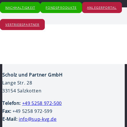
NACHHALTIGKEIT
FONDSPRODUKTE
ANLEGERPORTAL
Dieser Inhalt ist passwortgeschützt. Bitte gib unten das Passwort ein,
um ihn anzeigen zu können.
VERTRIEBSPARTNER
Passwort:
Scholz und Partner GmbH
Lange Str. 28
33154 Salzkotten
Telefon:
+49 5258 972-500
Fax:
+49 5258 972-599
E-Mail:
info@sup-kvg.de