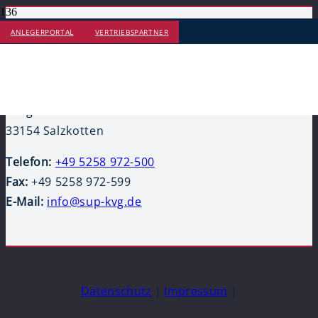
ANLEGERPORTAL
VERTRIEBSPARTNER
Scholz und Partner GmbH
Lange Str. 28
33154 Salzkotten
Telefon:
+49 5258 972-500
Fax:
+49 5258 972-599
E-Mail:
info@sup-kvg.de
Datenschutz
|
Impressum
|